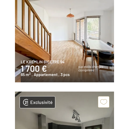
LE KREMLIN BICETRE 94
1 700 €
par mois charges
comprises
2
65 m
, Appartement
, 3 pcs
Exclusivité