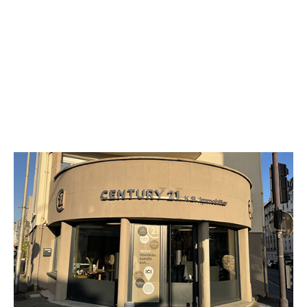
CENTURY 21 K.B. Immobilier
45 rue du Général Leclerc
LE KREMLIN BICETRE - 94270
Envoyer un message
Téléphoner à l'agence