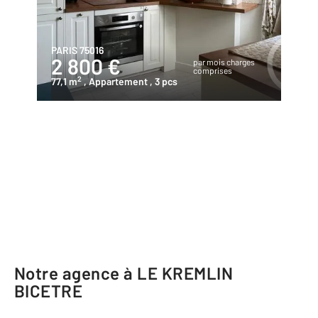
PARIS 75016
2 800 €
par mois charges
comprises
2
77,1 m
, Appartement
, 3 pcs
Notre agence à LE KREMLIN
BICETRE