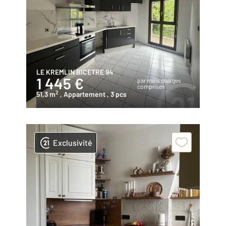
LE KREMLIN BICETRE 94
1 445 €
par mois charges
comprises
2
51,3 m
, Appartement
, 3 pcs
Exclusivité