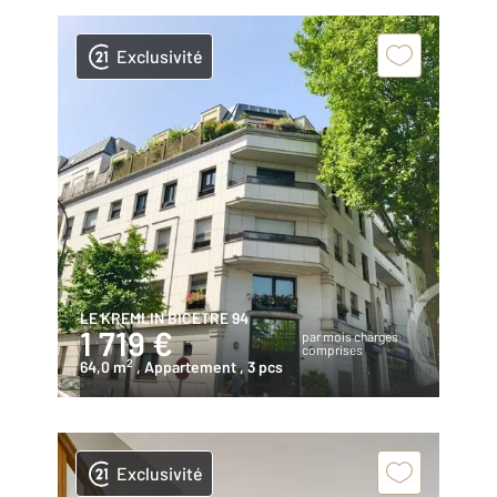
Exclusivité
LE KREMLIN BICETRE 94
1 719 €
par mois charges
comprises
2
64,0 m
, Appartement
, 3 pcs
Exclusivité